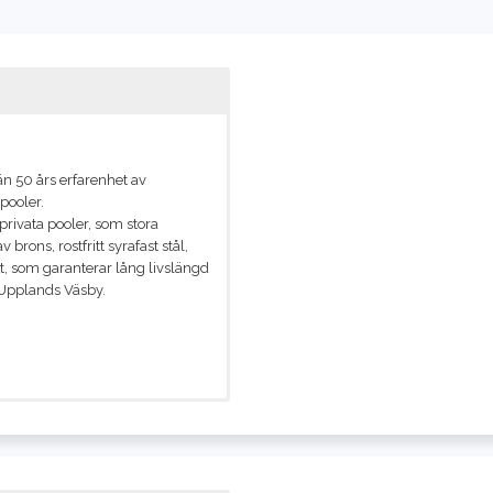
ogen och kommun kräver
ders, Tack för din fråga. Jag
erter i ditt område. Med vänliga
oren kring ansvar och lik
v villa
n markundersökning inför
än 50 års erfarenhet av
ohn Hej John, Tack för din fråga.
pooler.
kt med några duktiga experter.
privata pooler, som stora
Här är villkoren kring ans
brons, rostfritt syrafast stål,
et, som garanterar lång livslängd
i Upplands Väsby.
 vägg i källaren och måste
om det måste sprängas något
ck för din fråga. Jag ser till att
ktiga experter. Med vänliga
r.
barnen. Problemet är att tomten
era innan berggrunden kommer.
ersökningen ligger grundvattnet